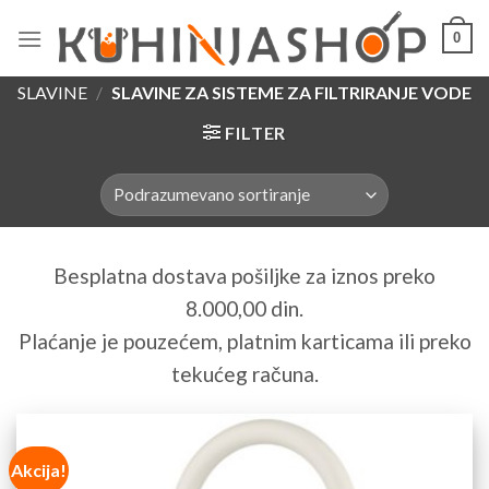
Skip
0
to
content
SLAVINE
/
SLAVINE ZA SISTEME ZA FILTRIRANJE VODE
FILTER
Besplatna dostava pošiljke za iznos preko
8.000,00 din.
Plaćanje je pouzećem, platnim karticama ili preko
tekućeg računa.
Akcija!