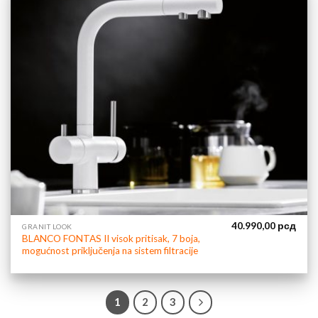
40.990,00
рсд
GRANIT LOOK
BLANCO FONTAS II visok pritisak, 7 boja,
mogućnost priključenja na sistem filtracije
1
2
3