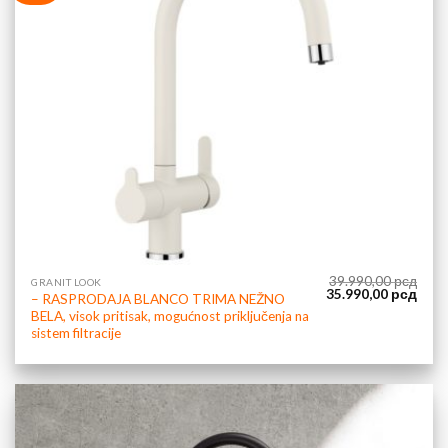
39.990,00
рсд
GRANIT LOOK
Originalna
Tren
35.990,00
рсд
– RASPRODAJA BLANCO TRIMA NEŽNO
cena
cena
BELA, visok pritisak, mogućnost priključenja na
je
je:
bila:
35.9
sistem filtracije
39.990,00 рсд.