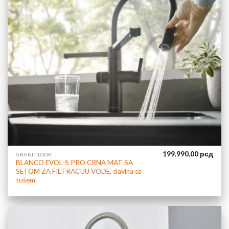
199.990,00
рсд
GRANIT LOOK
BLANCO EVOL-S PRO CRNA MAT SA
SETOM ZA FILTRACIJU VODE, slavina sa
tušem