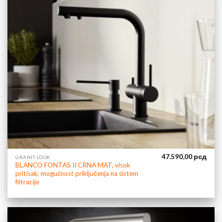
47.590,00
рсд
GRANIT LOOK
BLANCO FONTAS II CRNA MAT, visok
pritisak, mogućnost priključenja na sistem
filtracije