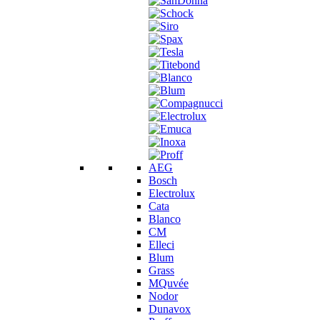
AEG
Bosch
Electrolux
Cata
Blanco
CM
Elleci
Blum
Grass
MQuvée
Nodor
Dunavox