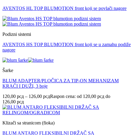
AVENTOS HL TOP BLUMOTION front koji se povlači nagore
Podizni sistemi
AVENTOS HS TOP BLUMOTION front koji se u zamahu podiže
nagore
Šarke
BLUM ADAPTER/PLOČICA ZA TIP-ON MEHANIZAM
KRAĆI I DUŽI, 3 boje
120,00
рсд
–
126,00
рсд
Raspon cena: od 120,00 рсд do
126,00 рсд
Klizači sa stranicom (fioka)
BLUM ANTARO FLEKSIBILNI DRŽAČ SA