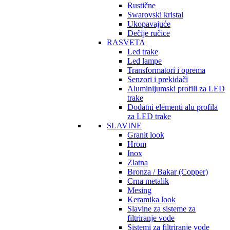
Rustične
Swarovski kristal
Ukopavajuće
Dečije ručice
RASVETA
Led trake
Led lampe
Transformatori i oprema
Senzori i prekidači
Aluminijumski profili za LED
trake
Dodatni elementi alu profila
za LED trake
SLAVINE
Granit look
Hrom
Inox
Zlatna
Bronza / Bakar (Copper)
Crna metalik
Mesing
Keramika look
Slavine za sisteme za
filtriranje vode
Sistemi za filtriranje vode