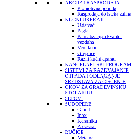
AKCIJA i RASPRODAJA
Promotivna ponuda
Rasprodaja do isteka zaliha
KUĆNI UREĐAJI
Usisivači
Pegle
Klimatizacija i kvalitet
vazduha
Ventilatori
Grejalice
Razni kućni aparati
KANCELARIJSKI PROGRAM
SISTEMI ZA RAZDVAJANJE
OTPADA I ODLAGANJE
SREDSTAVA ZA ČIŠĆENJE
OKOV ZA GRAĐEVINSKU
STOLARIJU
SEFOVI
SUDOPERE
Granit
Inox
Keramika
Aksesoar
RUČICE
Metalne