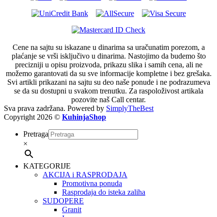
Cene na sajtu su iskazane u dinarima sa uračunatim porezom, a
plaćanje se vrši isključivo u dinarima. Nastojimo da budemo što
precizniji u opisu proizvoda, prikazu slika i samih cena, ali ne
možemo garantovati da su sve informacije kompletne i bez grešaka.
Svi artikli prikazani na sajtu su deo naše ponude i ne podrazumeva
se da su dostupni u svakom trenutku. Za raspoloživost artikala
pozovite naš Call centar.
Sva prava zadržana. Powered by
SimplyTheBest
Copyright 2026 ©
KuhinjaShop
Pretraga
×
KATEGORIJE
AKCIJA i RASPRODAJA
Promotivna ponuda
Rasprodaja do isteka zaliha
SUDOPERE
Granit