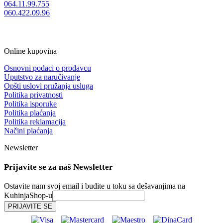
064.11.99.755
060.422.09.96
Online kupovina
Osnovni podaci o prodavcu
Uputstvo za naručivanje
Opšti uslovi pružanja usluga
Politika privatnosti
Politika isporuke
Politika plaćanja
Politika reklamacija
Načini plaćanja
Newsletter
Prijavite se za naš Newsletter
Ostavite nam svoj email i budite u toku sa dešavanjima na
KuhinjaShop-u