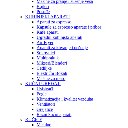
Mašine za pranje i sušenje veša
Bojleri
Posuđe
KUHINJSKI APARATI
Aparati za espresso
Kapsule za espresso aparate i pribor
Kafe aparati
Ugradni kuhinjski aparati
Air Fryer
Aparati za kuvanje i pečenje
Sokovnici
Multipraktik
Mikseri/Blenderi
Cediljke
Električni Bokali
Mašine za meso
KUĆNI UREĐAJI
Usisivači
Pegle
Klimatizacija i kvalitet vazduha
Ventilatori
Grejalice
Razni kućni aparati
RUČICE
Metalne