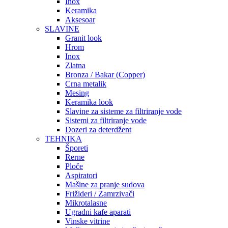
Inox
Keramika
Aksesoar
SLAVINE
Granit look
Hrom
Inox
Zlatna
Bronza / Bakar (Copper)
Crna metalik
Mesing
Keramika look
Slavine za sisteme za filtriranje vode
Sistemi za filtriranje vode
Dozeri za deterdžent
TEHNIKA
Šporeti
Rerne
Ploče
Aspiratori
Mašine za pranje sudova
Frižideri / Zamrzivači
Mikrotalasne
Ugradni kafe aparati
Vinske vitrine