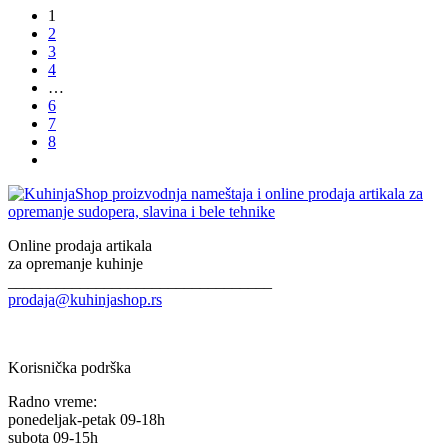
1
2
3
4
…
6
7
8
Online prodaja artikala
za opremanje kuhinje
_________________________________
prodaja@kuhinjashop.rs
Korisnička podrška
Radno vreme:
ponedeljak-petak 09-18h
subota 09-15h