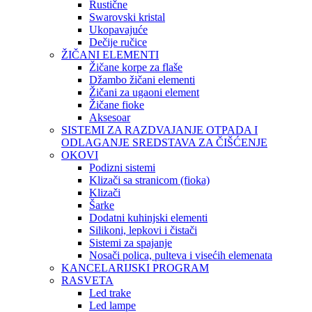
Rustične
Swarovski kristal
Ukopavajuće
Dečije ručice
ŽIČANI ELEMENTI
Žičane korpe za flaše
Džambo žičani elementi
Žičani za ugaoni element
Žičane fioke
Aksesoar
SISTEMI ZA RAZDVAJANJE OTPADA I
ODLAGANJE SREDSTAVA ZA ČIŠĆENJE
OKOVI
Podizni sistemi
Klizači sa stranicom (fioka)
Klizači
Šarke
Dodatni kuhinjski elementi
Silikoni, lepkovi i čistači
Sistemi za spajanje
Nosači polica, pulteva i visećih elemenata
KANCELARIJSKI PROGRAM
RASVETA
Led trake
Led lampe