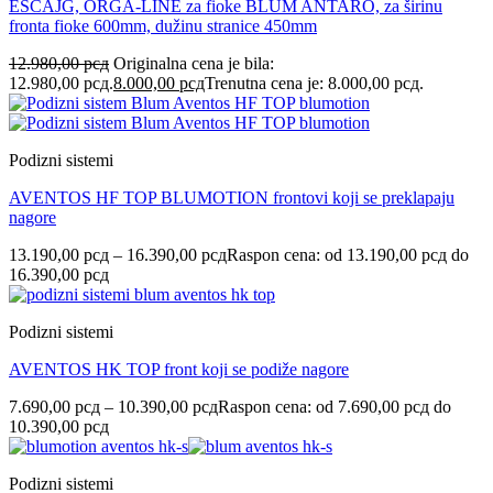
ESCAJG, ORGA-LINE za fioke BLUM ANTARO, za širinu
fronta fioke 600mm, dužinu stranice 450mm
12.980,00
рсд
Originalna cena je bila:
12.980,00 рсд.
8.000,00
рсд
Trenutna cena je: 8.000,00 рсд.
Podizni sistemi
AVENTOS HF TOP BLUMOTION frontovi koji se preklapaju
nagore
13.190,00
рсд
–
16.390,00
рсд
Raspon cena: od 13.190,00 рсд do
16.390,00 рсд
Podizni sistemi
AVENTOS HK TOP front koji se podiže nagore
7.690,00
рсд
–
10.390,00
рсд
Raspon cena: od 7.690,00 рсд do
10.390,00 рсд
Podizni sistemi