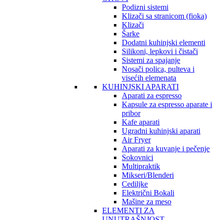
Podizni sistemi
Klizači sa stranicom (fioka)
Klizači
Šarke
Dodatni kuhinjski elementi
Silikoni, lepkovi i čistači
Sistemi za spajanje
Nosači polica, pulteva i
visećih elemenata
KUHINJSKI APARATI
Aparati za espresso
Kapsule za espresso aparate i
pribor
Kafe aparati
Ugradni kuhinjski aparati
Air Fryer
Aparati za kuvanje i pečenje
Sokovnici
Multipraktik
Mikseri/Blenderi
Cediljke
Električni Bokali
Mašine za meso
ELEMENTI ZA
UNUTRAŠNJOST