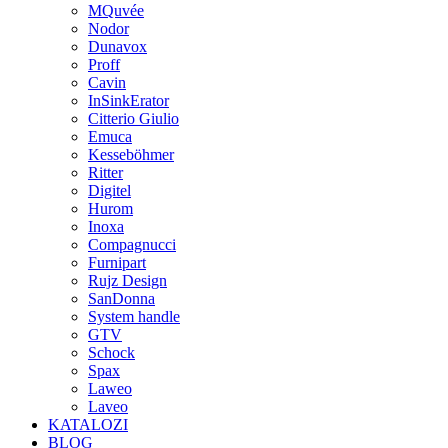
MQuvée
Nodor
Dunavox
Proff
Cavin
InSinkErator
Citterio Giulio
Emuca
Kesseböhmer
Ritter
Digitel
Hurom
Inoxa
Compagnucci
Furnipart
Rujz Design
SanDonna
System handle
GTV
Schock
Spax
Laweo
Laveo
KATALOZI
BLOG