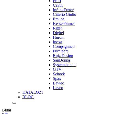
Proff
Cavin
InSinkErator
Citterio Giulio
Emuca
Kesseböhmer
Ritter
Digitel
Hurom
Inoxa
Compagnucci
Furnipart
Rujz Design
SanDonna
System handle
GTV
Schock
Spax
Laweo
Laveo
KATALOZI
BLOG
Blum