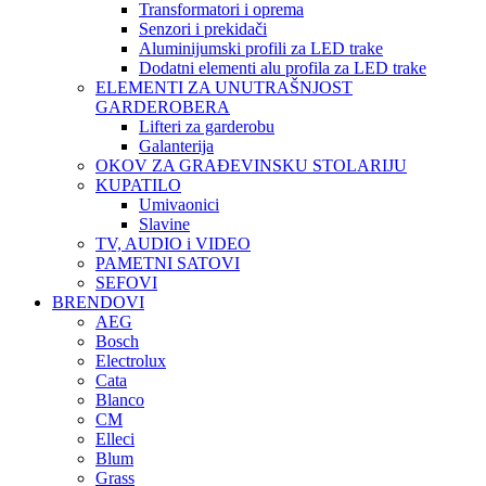
Transformatori i oprema
Senzori i prekidači
Aluminijumski profili za LED trake
Dodatni elementi alu profila za LED trake
ELEMENTI ZA UNUTRAŠNJOST
GARDEROBERA
Lifteri za garderobu
Galanterija
OKOV ZA GRAĐEVINSKU STOLARIJU
KUPATILO
Umivaonici
Slavine
TV, AUDIO i VIDEO
PAMETNI SATOVI
SEFOVI
BRENDOVI
AEG
Bosch
Electrolux
Cata
Blanco
CM
Elleci
Blum
Grass