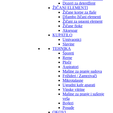
Dozeri za deterdžent
ŽIČANI ELEMENTI
Žičane korpe za flaše
Džambo žičani elementi
Žičani za ugaoni element
Žičane fioke
Aksesoar
KUPATILO
Umivaonici
Slavine
TEHNIKA
Šporeti
Rerne
Ploče
Aspiratori
Mašine za pranje sudova
Frižideri / Zamrzivači
Mikrotalasne
Ugradni kafe aparati
Vinske vitrine
Mašine za pranje i sušenje
veša
Bojleri
Posuđe
OKOVI