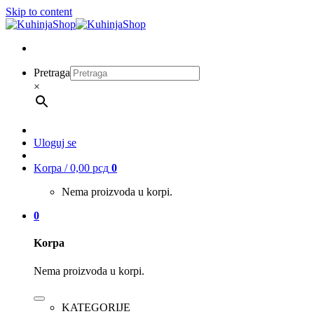
Skip to content
Pretraga
×
Uloguj se
Korpa /
0,00
рсд
0
Nema proizvoda u korpi.
0
Korpa
Nema proizvoda u korpi.
KATEGORIJE