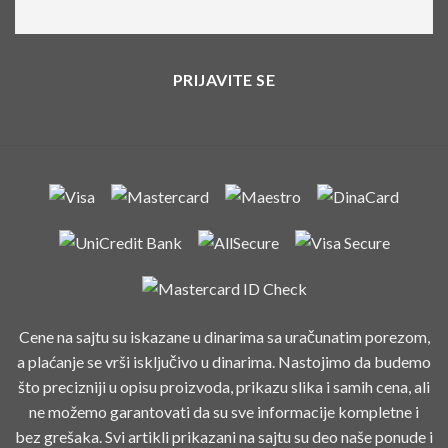
Cene na sajtu su iskazane u dinarima sa uračunatim porezom,
a plaćanje se vrši isključivo u dinarima. Nastojimo da budemo
što precizniji u opisu proizvoda, prikazu slika i samih cena, ali
ne možemo garantovati da su sve informacije kompletne i
bez grešaka. Svi artikli prikazani na sajtu su deo naše ponude i