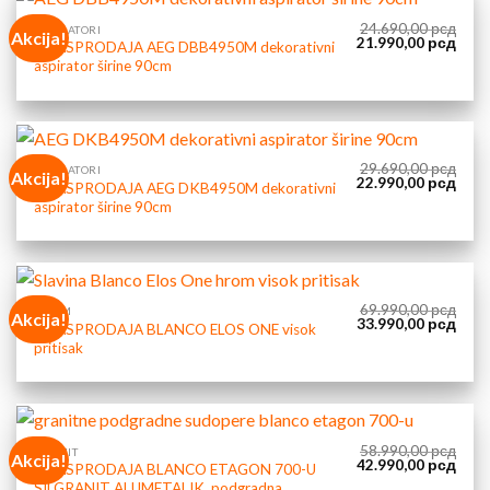
24.690,00
рсд
ASPIRATORI
Akcija!
Originalna
Tren
21.990,00
рсд
– RASPRODAJA AEG DBB4950M dekorativni
cena
cena
aspirator širine 90cm
je
je:
bila:
21.9
24.690,00 рсд.
29.690,00
рсд
ASPIRATORI
Akcija!
Originalna
Tren
22.990,00
рсд
– RASPRODAJA AEG DKB4950M dekorativni
cena
cena
aspirator širine 90cm
je
je:
bila:
22.9
29.690,00 рсд.
69.990,00
рсд
HROM
Akcija!
Originalna
Tren
33.990,00
рсд
– RASPRODAJA BLANCO ELOS ONE visok
cena
cena
pritisak
je
je:
bila:
33.9
69.990,00 рсд.
58.990,00
рсд
GRANIT
Akcija!
Originalna
Tren
42.990,00
рсд
– RASPRODAJA BLANCO ETAGON 700-U
cena
cena
SILGRANIT ALUMETALIK, podgradna