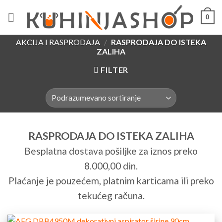
Skip
0
to
content
AKCIJA I RASPRODAJA
/
RASPRODAJA DO ISTEKA
ZALIHA
FILTER
RASPRODAJA DO ISTEKA ZALIHA
Besplatna dostava pošiljke za iznos preko
8.000,00 din.
Plaćanje je pouzećem, platnim karticama ili preko
tekućeg računa.