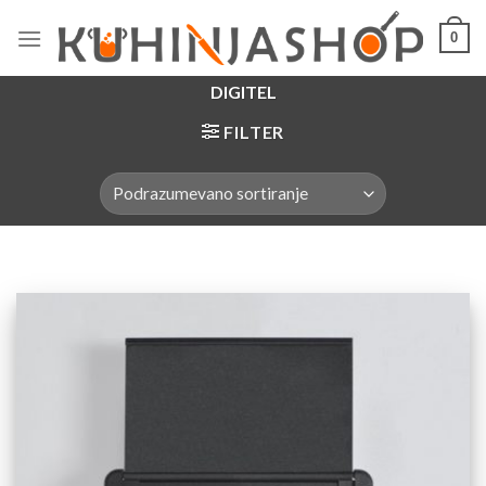
Skip
0
to
content
DIGITEL
FILTER