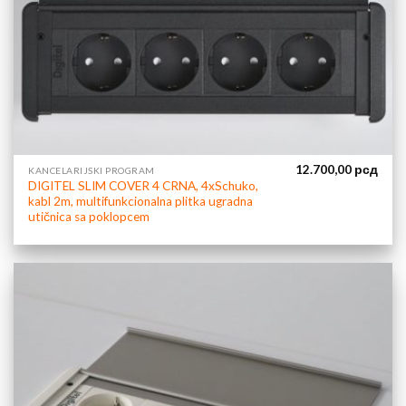
12.700,00
рсд
KANCELARIJSKI PROGRAM
DIGITEL SLIM COVER 4 CRNA, 4xSchuko,
kabl 2m, multifunkcionalna plitka ugradna
utičnica sa poklopcem