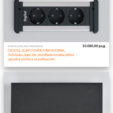
10.080,00
рсд
KANCELARIJSKI PROGRAM
DIGITEL SLIM COVER 3 INOX/CRNA,
3xSchuko, kabl 2m, multifunkcionalna plitka
ugradna utičnica sa poklopcem