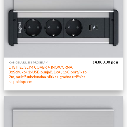
14.880,00
рсд
KANCELARIJSKI PROGRAM
DIGITEL SLIM COVER 4 INOX/CRNA,
3xSchuko/ 1xUSB punjač, 1xA , 1xC port/ kabl
2m, multifunkcionalna plitka ugradna utičnica
sa poklopcem