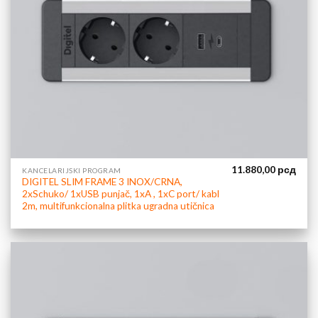
11.880,00
рсд
KANCELARIJSKI PROGRAM
DIGITEL SLIM FRAME 3 INOX/CRNA,
2xSchuko/ 1xUSB punjač, 1xA , 1xC port/ kabl
2m, multifunkcionalna plitka ugradna utičnica