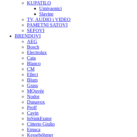
KUPATILO
Umivaonici
Slavine
TV, AUDIO i VIDEO
PAMETNI SATOVI
SEFOVI
BRENDOVI
AEG
Bosch
Electrolux
Cata
Blanco
CM
Elleci
Blum
Grass
MQuvée
Nodor
Dunavox
Proff
Cavin
InSinkErator
Citterio Giulio
Emuca
Kesseböhmer