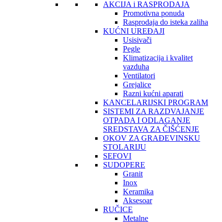
AKCIJA i RASPRODAJA
Promotivna ponuda
Rasprodaja do isteka zaliha
KUĆNI UREĐAJI
Usisivači
Pegle
Klimatizacija i kvalitet
vazduha
Ventilatori
Grejalice
Razni kućni aparati
KANCELARIJSKI PROGRAM
SISTEMI ZA RAZDVAJANJE
OTPADA I ODLAGANJE
SREDSTAVA ZA ČIŠĆENJE
OKOV ZA GRAĐEVINSKU
STOLARIJU
SEFOVI
SUDOPERE
Granit
Inox
Keramika
Aksesoar
RUČICE
Metalne