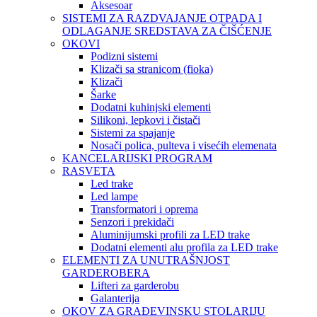
Aksesoar
SISTEMI ZA RAZDVAJANJE OTPADA I
ODLAGANJE SREDSTAVA ZA ČIŠĆENJE
OKOVI
Podizni sistemi
Klizači sa stranicom (fioka)
Klizači
Šarke
Dodatni kuhinjski elementi
Silikoni, lepkovi i čistači
Sistemi za spajanje
Nosači polica, pulteva i visećih elemenata
KANCELARIJSKI PROGRAM
RASVETA
Led trake
Led lampe
Transformatori i oprema
Senzori i prekidači
Aluminijumski profili za LED trake
Dodatni elementi alu profila za LED trake
ELEMENTI ZA UNUTRAŠNJOST
GARDEROBERA
Lifteri za garderobu
Galanterija
OKOV ZA GRAĐEVINSKU STOLARIJU