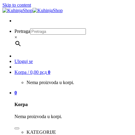
Skip to content
Pretraga
×
Uloguj se
Korpa /
0,00
рсд
0
Nema proizvoda u korpi.
0
Korpa
Nema proizvoda u korpi.
KATEGORIJE