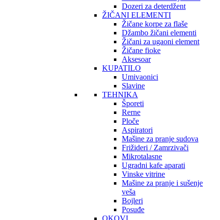
Dozeri za deterdžent
ŽIČANI ELEMENTI
Žičane korpe za flaše
Džambo žičani elementi
Žičani za ugaoni element
Žičane fioke
Aksesoar
KUPATILO
Umivaonici
Slavine
TEHNIKA
Šporeti
Rerne
Ploče
Aspiratori
Mašine za pranje sudova
Frižideri / Zamrzivači
Mikrotalasne
Ugradni kafe aparati
Vinske vitrine
Mašine za pranje i sušenje
veša
Bojleri
Posuđe
OKOVI