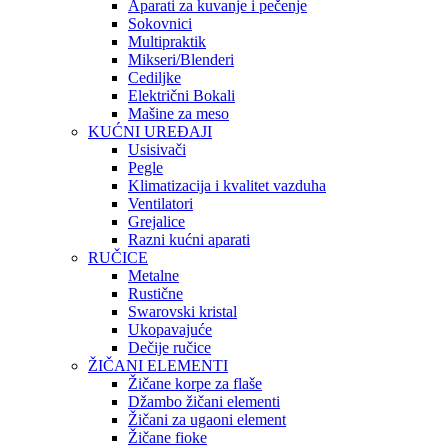
Aparati za kuvanje i pečenje
Sokovnici
Multipraktik
Mikseri/Blenderi
Cediljke
Električni Bokali
Mašine za meso
KUĆNI UREĐAJI
Usisivači
Pegle
Klimatizacija i kvalitet vazduha
Ventilatori
Grejalice
Razni kućni aparati
RUČICE
Metalne
Rustične
Swarovski kristal
Ukopavajuće
Dečije ručice
ŽIČANI ELEMENTI
Žičane korpe za flaše
Džambo žičani elementi
Žičani za ugaoni element
Žičane fioke