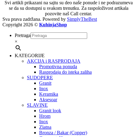
Svi artikli prikazani na sajtu su deo naše ponude i ne podrazumeva
se da su dostupni u svakom trenutku. Za raspoloživost artikala
pozovite naš Call centar.
Sva prava zadržana. Powered by
SimplyTheBest
Copyright 2026 ©
KuhinjaShop
Pretraga
×
KATEGORIJE
AKCIJA i RASPRODAJA
Promotivna ponuda
Rasprodaja do isteka zaliha
SUDOPERE
Granit
Inox
Keramika
Aksesoar
SLAVINE
Granit look
Hrom
Inox
Zlatna
Bronza / Bakar (Copper)