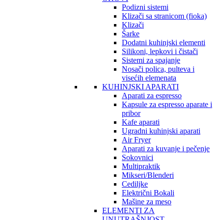
Podizni sistemi
Klizači sa stranicom (fioka)
Klizači
Šarke
Dodatni kuhinjski elementi
Silikoni, lepkovi i čistači
Sistemi za spajanje
Nosači polica, pulteva i
visećih elemenata
KUHINJSKI APARATI
Aparati za espresso
Kapsule za espresso aparate i
pribor
Kafe aparati
Ugradni kuhinjski aparati
Air Fryer
Aparati za kuvanje i pečenje
Sokovnici
Multipraktik
Mikseri/Blenderi
Cediljke
Električni Bokali
Mašine za meso
ELEMENTI ZA
UNUTRAŠNJOST