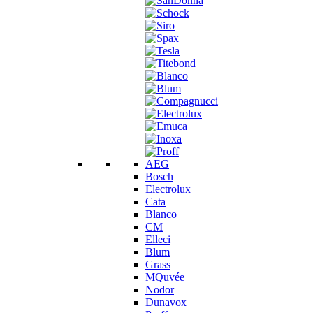
AEG
Bosch
Electrolux
Cata
Blanco
CM
Elleci
Blum
Grass
MQuvée
Nodor
Dunavox