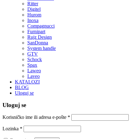
Ritter
Digitel
Hurom
Inoxa
Compagnucci
Furnipart
Rujz Design
SanDonna
System handle
GTV
Schock
Spax
Laweo
Laveo
KATALOZI
BLOG
Uloguj se
Uloguj se
Korisničko ime ili adresa e-pošte
*
Lozinka
*