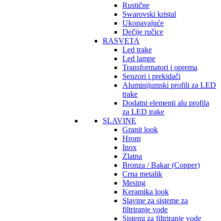
Rustične
Swarovski kristal
Ukopavajuće
Dečije ručice
RASVETA
Led trake
Led lampe
Transformatori i oprema
Senzori i prekidači
Aluminijumski profili za LED
trake
Dodatni elementi alu profila
za LED trake
SLAVINE
Granit look
Hrom
Inox
Zlatna
Bronza / Bakar (Copper)
Crna metalik
Mesing
Keramika look
Slavine za sisteme za
filtriranje vode
Sistemi za filtriranje vode