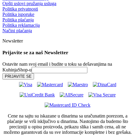
Opšti uslovi pružanja usluga
Politika privatnosti
Politika isporuke
Politika plaćanja
Politika reklamacija
Načini plaćanja
Newsletter
Prijavite se za naš Newsletter
Ostavite nam svoj email i budite u toku sa dešavanjima na
KuhinjaShop-u
Cene na sajtu su iskazane u dinarima sa uračunatim porezom, a
plaćanje se vrši isključivo u dinarima. Nastojimo da budemo što
precizniji u opisu proizvoda, prikazu slika i samih cena, ali ne
možemo garantovati da su sve informacije kompletne i bez grešaka.