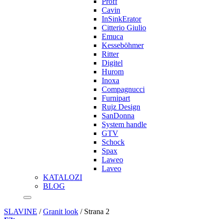
Proff
Cavin
InSinkErator
Citterio Giulio
Emuca
Kesseböhmer
Ritter
Digitel
Hurom
Inoxa
Compagnucci
Furnipart
Rujz Design
SanDonna
System handle
GTV
Schock
Spax
Laweo
Laveo
KATALOZI
BLOG
SLAVINE
/
Granit look
/
Strana 2