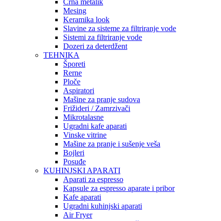
Crna metalik
Mesing
Keramika look
Slavine za sisteme za filtriranje vode
Sistemi za filtriranje vode
Dozeri za deterdžent
TEHNIKA
Šporeti
Rerne
Ploče
Aspiratori
Mašine za pranje sudova
Frižideri / Zamrzivači
Mikrotalasne
Ugradni kafe aparati
Vinske vitrine
Mašine za pranje i sušenje veša
Bojleri
Posuđe
KUHINJSKI APARATI
Aparati za espresso
Kapsule za espresso aparate i pribor
Kafe aparati
Ugradni kuhinjski aparati
Air Fryer