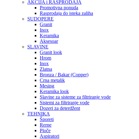
AKCIJA i RASPRODAJA
Promotivna ponuda
Rasprodaja do isteka zaliha
SUDOPERE
Granit
Inox
Keramika
Aksesoar
SLAVINE
Granit look
Hrom
Inox
Zlatna
Bronza / Bakar (Copper)
Crna metalik
Mesing
Keramika look
Slavine za sisteme za filtriranje vode
Sistemi za filtriranje vode
Dozeri za deterdžent
TEHNIKA
Šporeti
Rerne
Ploče
Aspiratori