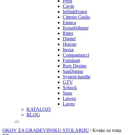
Proff
Cavin
InSinkErator
Citterio Giulio
Emuca
Kesseböhmer
Ritter
Digitel
Hurom
Inoxa
Compagnucci
Furnipart
Rujz Design
SanDonna
System handle
GTV
Schock
Spax
Laweo
Laveo
KATALOZI
BLOG
OKOV ZA GRAĐEVINSKU STOLARIJU
/
Kvake za vrata