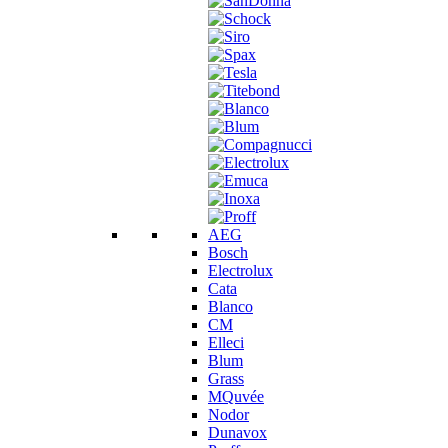
AEG
Bosch
Electrolux
Cata
Blanco
CM
Elleci
Blum
Grass
MQuvée
Nodor
Dunavox