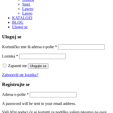
Spax
Laweo
Laveo
KATALOZI
BLOG
Uloguj se
Uloguj se
Korisničko ime ili adresa e-pošte
*
Lozinka
*
Zapamti me
Ulogujte se
Zaboravili ste lozinku?
Registrujte se
Adresa e-pošte
*
A password will be sent to your email address.
Vaši lični podaci će se koristiti za podršku vašem iskustvu na ovoj