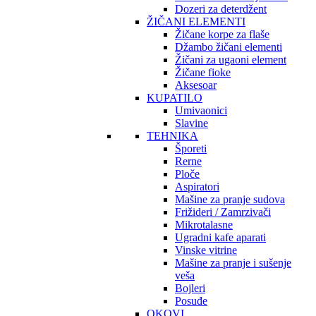
Dozeri za deterdžent
ŽIČANI ELEMENTI
Žičane korpe za flaše
Džambo žičani elementi
Žičani za ugaoni element
Žičane fioke
Aksesoar
KUPATILO
Umivaonici
Slavine
TEHNIKA
Šporeti
Rerne
Ploče
Aspiratori
Mašine za pranje sudova
Frižideri / Zamrzivači
Mikrotalasne
Ugradni kafe aparati
Vinske vitrine
Mašine za pranje i sušenje
veša
Bojleri
Posuđe
OKOVI