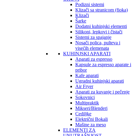
Podizni sistemi
Klizači sa stranicom (fioka)
Klizači
Šarke
Dodatni kuhinjski elementi
Silikoni, lepkovi i čistači
Sistemi za spajanje
Nosači polica, pulteva i
visećih elemenata
KUHINJSKI APARATI
Aparati za espresso
Kapsule za espresso aparate i
pribor
Kafe aparati
Ugradni kuhinjski aparati
Air Fryer
Aparati za kuvanje i pečenje
Sokovnici
Multipraktik
Mikseri/Blenderi
Cediljke
Električni Bokali
Mašine za meso
ELEMENTI ZA
UNUTRAŠNJOST