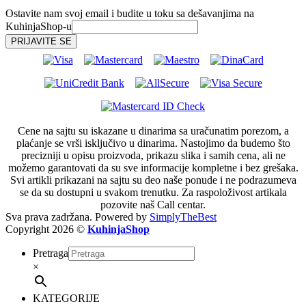
Ostavite nam svoj email i budite u toku sa dešavanjima na
KuhinjaShop-u
Cene na sajtu su iskazane u dinarima sa uračunatim porezom, a
plaćanje se vrši isključivo u dinarima. Nastojimo da budemo što
precizniji u opisu proizvoda, prikazu slika i samih cena, ali ne
možemo garantovati da su sve informacije kompletne i bez grešaka.
Svi artikli prikazani na sajtu su deo naše ponude i ne podrazumeva
se da su dostupni u svakom trenutku. Za raspoloživost artikala
pozovite naš Call centar.
Sva prava zadržana. Powered by
SimplyTheBest
Copyright 2026 ©
KuhinjaShop
Pretraga
×
KATEGORIJE