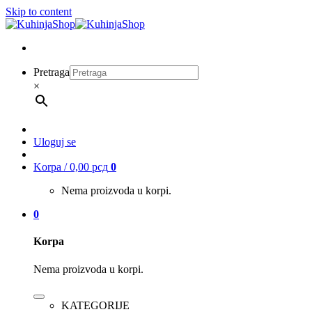
Skip to content
Pretraga
×
Uloguj se
Korpa /
0,00
рсд
0
Nema proizvoda u korpi.
0
Korpa
Nema proizvoda u korpi.
KATEGORIJE