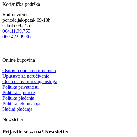
Korisnička podrška
Radno vreme:
ponedeljak-petak 09-18h
subota 09-15h
064.11.99.755
060.422.09.96
Online kupovina
Osnovni podaci o prodavcu
Uputstvo za naručivanje
Opšti uslovi pružanja usluga
Politika privatnosti
Politika isporuke
Politika plaćanja
Politika reklamacija
Načini plaćanja
Newsletter
Prijavite se za naš Newsletter