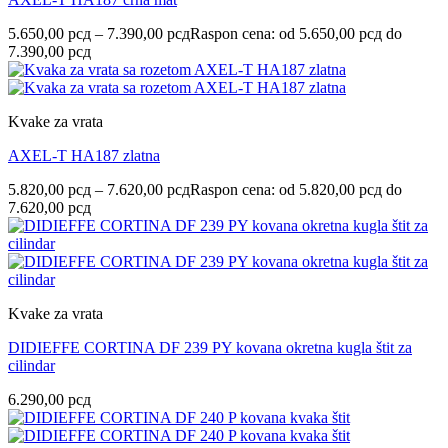
5.650,00
рсд
–
7.390,00
рсд
Raspon cena: od 5.650,00 рсд do
7.390,00 рсд
Kvake za vrata
AXEL-T HA187 zlatna
5.820,00
рсд
–
7.620,00
рсд
Raspon cena: od 5.820,00 рсд do
7.620,00 рсд
Kvake za vrata
DIDIEFFE CORTINA DF 239 PY kovana okretna kugla štit za
cilindar
6.290,00
рсд