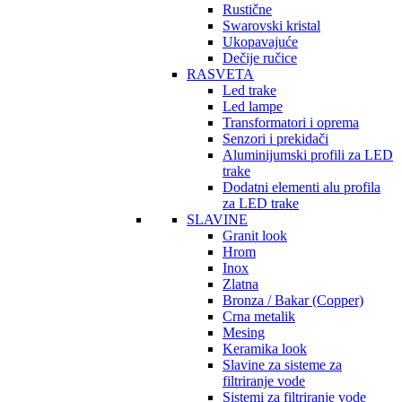
Rustične
Swarovski kristal
Ukopavajuće
Dečije ručice
RASVETA
Led trake
Led lampe
Transformatori i oprema
Senzori i prekidači
Aluminijumski profili za LED
trake
Dodatni elementi alu profila
za LED trake
SLAVINE
Granit look
Hrom
Inox
Zlatna
Bronza / Bakar (Copper)
Crna metalik
Mesing
Keramika look
Slavine za sisteme za
filtriranje vode
Sistemi za filtriranje vode