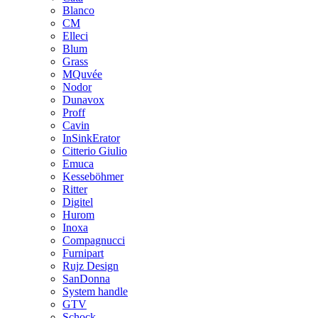
Blanco
CM
Elleci
Blum
Grass
MQuvée
Nodor
Dunavox
Proff
Cavin
InSinkErator
Citterio Giulio
Emuca
Kesseböhmer
Ritter
Digitel
Hurom
Inoxa
Compagnucci
Furnipart
Rujz Design
SanDonna
System handle
GTV
Schock