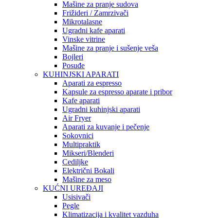
Mašine za pranje sudova
Frižideri / Zamrzivači
Mikrotalasne
Ugradni kafe aparati
Vinske vitrine
Mašine za pranje i sušenje veša
Bojleri
Posuđe
KUHINJSKI APARATI
Aparati za espresso
Kapsule za espresso aparate i pribor
Kafe aparati
Ugradni kuhinjski aparati
Air Fryer
Aparati za kuvanje i pečenje
Sokovnici
Multipraktik
Mikseri/Blenderi
Cediljke
Električni Bokali
Mašine za meso
KUĆNI UREĐAJI
Usisivači
Pegle
Klimatizacija i kvalitet vazduha