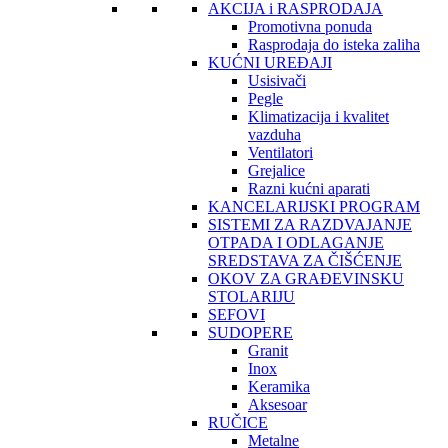
AKCIJA i RASPRODAJA
Promotivna ponuda
Rasprodaja do isteka zaliha
KUĆNI UREĐAJI
Usisivači
Pegle
Klimatizacija i kvalitet
vazduha
Ventilatori
Grejalice
Razni kućni aparati
KANCELARIJSKI PROGRAM
SISTEMI ZA RAZDVAJANJE
OTPADA I ODLAGANJE
SREDSTAVA ZA ČIŠĆENJE
OKOV ZA GRAĐEVINSKU
STOLARIJU
SEFOVI
SUDOPERE
Granit
Inox
Keramika
Aksesoar
RUČICE
Metalne