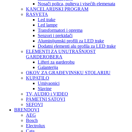
Nosači polica, pulteva i visećih elemenata
KANCELARIJSKI PROGRAM
RASVETA
Led trake
Led lampe
Transformatori i oprema
Senzori i prekidači
Aluminijumski profili za LED trake
Dodatni elementi alu profila za LED trake
ELEMENTI ZA UNUTRAŠNJOST
GARDEROBERA
Lifteri za garderobu
Galanterija
OKOV ZA GRAĐEVINSKU STOLARIJU
KUPATILO
Umivaonici
Slavine
TV, AUDIO i VIDEO
PAMETNI SATOVI
SEFOVI
BRENDOVI
AEG
Bosch
Electrolux
Cata