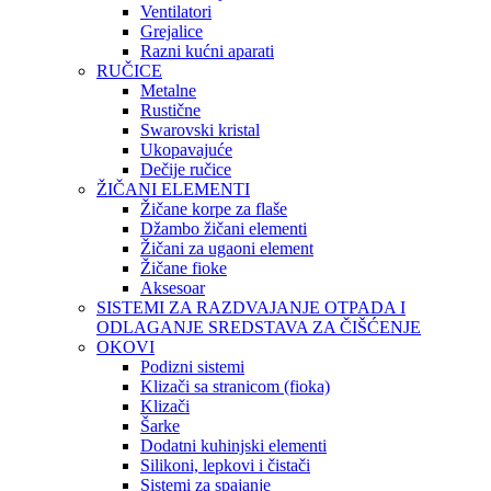
Ventilatori
Grejalice
Razni kućni aparati
RUČICE
Metalne
Rustične
Swarovski kristal
Ukopavajuće
Dečije ručice
ŽIČANI ELEMENTI
Žičane korpe za flaše
Džambo žičani elementi
Žičani za ugaoni element
Žičane fioke
Aksesoar
SISTEMI ZA RAZDVAJANJE OTPADA I
ODLAGANJE SREDSTAVA ZA ČIŠĆENJE
OKOVI
Podizni sistemi
Klizači sa stranicom (fioka)
Klizači
Šarke
Dodatni kuhinjski elementi
Silikoni, lepkovi i čistači
Sistemi za spajanje