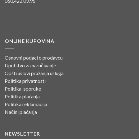
060.422.09.96
ONLINE KUPOVINA
Osnovni podaci o prodavcu
Uputstvo za naručivanje
Opšti uslovi pružanja usluga
Politika privatnosti
Politika isporuke
Politika plaćanja
Politika reklamacija
Načini plaćanja
NEWSLETTER