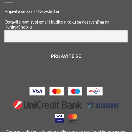
Prijavite se za naš Newsletter
Ostavite nam svoj email i budite u toku sa dešavanjima na
KuhinjaShop-u
Cene na sajtu su iskazane u dinarima sa uračunatim porezom,