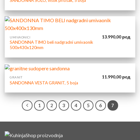
SANDONNA SOLO, visok pritisak, 5 boja
13.990,00
рсд
UMIVAONICI
SANDONNA TIMO beli nadgradni umivaonik
500x430x120mm
11.990,00
рсд
GRANIT
SANDONNA VESTA GRANIT, 5 boja
1
2
3
4
5
6
7