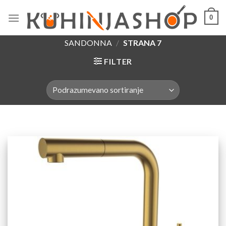
Skip
0
to
content
SANDONNA
/
STRANA 7
FILTER